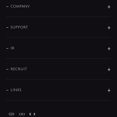
単水栓
COMPANY
みらいエコ住宅2026
事業について
シャワー
企業情報
インテリア・アクセサリー
SMART FINE BUBBLE
ORIGINAL GRAPHIC
企業理念
SUPPORT
分岐
コーポレートメッセージ
水栓部品
水まわり解決帖
サポート
CSR
バルブ
よくあるご質問
じぶんシャワーが見つかる
会社概要
シャワインフォ
IR
配管システム
お問い合わせ
沿革
配管部材
IENI
IR情報
サポートチャット
ブランド・グループ紹介
キッチン周辺用品
IRニュース
データダウンロード
RECRUIT
事業所案内
バス・空調周辺用品
経営情報
節湯水栓・節水水栓について
ショールーム
洗面周辺用品
採用情報
業績・財務情報
環境配慮バルブ登録制度について
水栓金具の製造工程
洗濯機周辺用品
募集要項
IRライブラリ
LINKS
みらいエコ住宅2026事業
トイレ周辺用品
株式情報
類似品・模倣品にご注意ください
ガーデニング周辺用品
Global Site
IRカレンダー
工具
FAQ（IR向け）