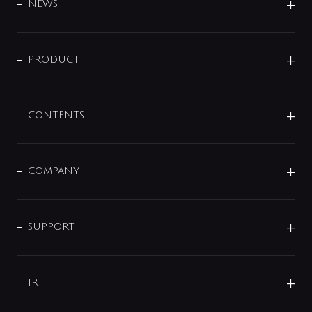
DESIGN
NEWS
ニュースリリース
商品に関して
PRODUCT
展示会
混合栓
企業情報
センサー・タッチ水栓
その他
CONTENTS
セットアイテム
MIZUBA（ミズバ）
予洗い水栓
プレパシュ＋
洗面器・手洗器
単水栓
COMPANY
みらいエコ住宅2026
事業について
シャワー
企業情報
インテリア・アクセサリー
SMART FINE BUBBLE
ORIGINAL GRAPHIC
企業理念
SUPPORT
分岐
コーポレートメッセージ
水栓部品
水まわり解決帖
サポート
CSR
バルブ
よくあるご質問
じぶんシャワーが見つかる
会社概要
シャワインフォ
IR
配管システム
お問い合わせ
沿革
配管部材