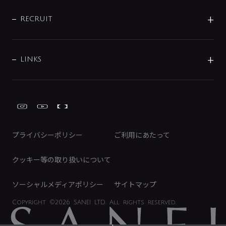
IENI
IR情報
サポートチャット
ブランド・グループ紹介
キッチン周辺用品
IRニュース
データダウンロード
RECRUIT
事業所案内
バス・空調周辺用品
経営情報
節湯水栓・節水水栓について
ショールーム
洗面周辺用品
採用情報
業績・財務情報
環境配慮バルブ登録制度について
水栓金具の製造工程
洗濯機周辺用品
募集要項
IRライブラリ
LINKS
みらいエコ住宅2026事業
トイレ周辺用品
株式情報
類似品・模倣品にご注意ください
ガーデニング周辺用品
Global Site
IRカレンダー
工具
FAQ（IR向け）
ディスクロージャーポリシー
免責事項
プライバシーポリシー
ご利用にあたって
IRに関するお問い合わせ
電子公告
クッキー等の取り扱いについて
ソーシャルメディアポリシー
サイトマップ
Copyright
©2026 SANEI LTD.
All rights reserved.