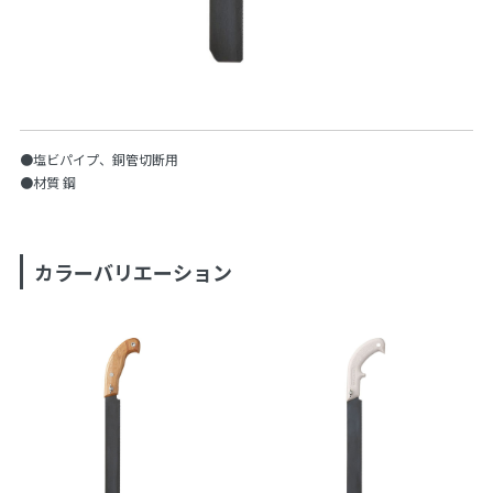
●塩ビパイプ、銅管切断用
●材質 鋼
カラーバリエーション