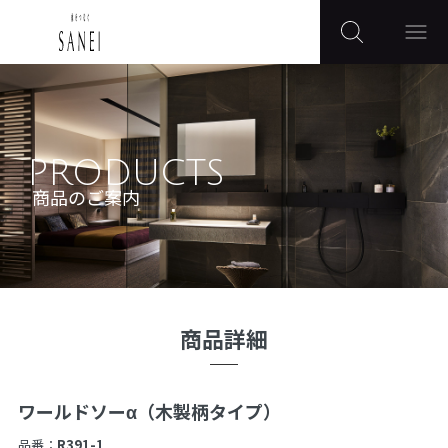
PRODUCTS
商品のご案内
商品詳細
ワールドソーα（木製柄タイプ）
品番：
R391-1