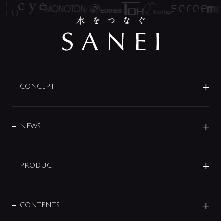
CONCEPT
BRAND
DESIGN
NEWS
ニュースリリース
商品に関して
PRODUCT
展示会
混合栓
企業情報
センサー・タッチ水栓
その他
CONTENTS
セットアイテム