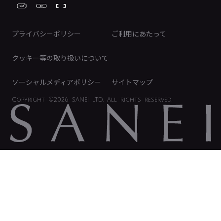
FAQ（IR向け）
ディスクロージャーポリシー
免責事項
プライバシーポリシー
ご利用にあたって
IRに関するお問い合わせ
電子公告
クッキー等の取り扱いについて
ソーシャルメディアポリシー
サイトマップ
Copyright
©2026 SANEI LTD.
All rights reserved.