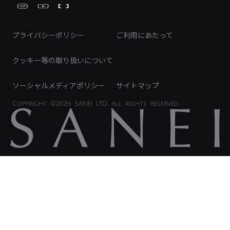
FAQ（IR向け）
ディスクロージャーポリシー
免責事項
プライバシーポリシー
ご利用にあたって
IRに関するお問い合わせ
電子公告
クッキー等の取り扱いについて
ソーシャルメディアポリシー
サイトマップ
Copyright
©2026 SANEI LTD.
All rights reserved.