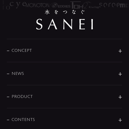
CONCEPT
BRAND
DESIGN
NEWS
ニュースリリース
商品に関して
PRODUCT
展示会
混合栓
企業情報
センサー・タッチ水栓
その他
CONTENTS
セットアイテム