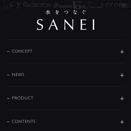
CONCEPT
BRAND
DESIGN
NEWS
ニュースリリース
商品に関して
PRODUCT
展示会
混合栓
企業情報
センサー・タッチ水栓
その他
CONTENTS
セットアイテム