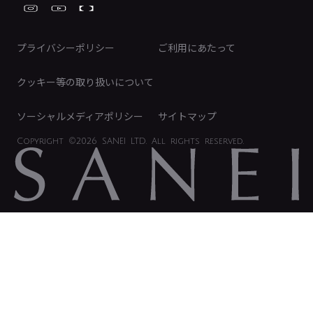
FAQ（IR向け）
ディスクロージャーポリシー
免責事項
プライバシーポリシー
ご利用にあたって
IRに関するお問い合わせ
電子公告
クッキー等の取り扱いについて
ソーシャルメディアポリシー
サイトマップ
Copyright
©2026 SANEI LTD.
All rights reserved.