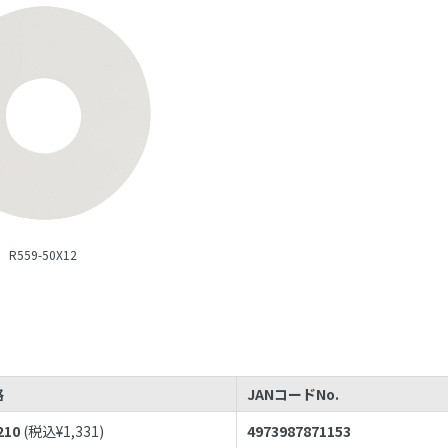
R559-50X12
格
JANコードNo.
210
(税込¥
1,331
)
4973987871153