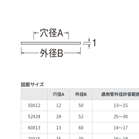
図面サイズ
穴径A
外径B
適用管外径許容範
50X12
12
50
13～15
52X24
24
52
25～30
60X13
13
60
14～17
70X15
15
70
16～18