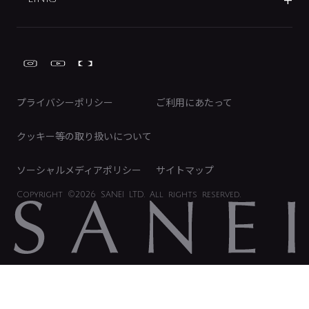
IRライブラリ
みらいエコ住宅2026事業
トイレ周辺用品
株式情報
類似品・模倣品にご注意ください
ガーデニング周辺用品
Global Site
IRカレンダー
工具
FAQ（IR向け）
ディスクロージャーポリシー
免責事項
プライバシーポリシー
ご利用にあたって
IRに関するお問い合わせ
電子公告
クッキー等の取り扱いについて
ソーシャルメディアポリシー
サイトマップ
Copyright
©2026 SANEI LTD.
All rights reserved.