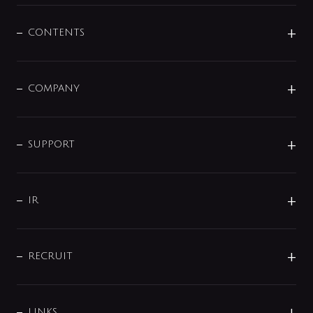
混合栓
企業情報
センサー・タッチ水栓
その他
CONTENTS
セットアイテム
MIZUBA（ミズバ）
予洗い水栓
プレパシュ＋
洗面器・手洗器
単水栓
COMPANY
みらいエコ住宅2026
事業について
シャワー
企業情報
インテリア・アクセサリー
SMART FINE BUBBLE
ORIGINAL GRAPHIC
企業理念
SUPPORT
分岐
コーポレートメッセージ
水栓部品
水まわり解決帖
サポート
CSR
バルブ
よくあるご質問
じぶんシャワーが見つかる
会社概要
シャワインフォ
IR
配管システム
お問い合わせ
沿革
配管部材
IENI
IR情報
サポートチャット
ブランド・グループ紹介
キッチン周辺用品
IRニュース
データダウンロード
RECRUIT
事業所案内
バス・空調周辺用品
経営情報
節湯水栓・節水水栓について
ショールーム
洗面周辺用品
採用情報
業績・財務情報
環境配慮バルブ登録制度について
水栓金具の製造工程
洗濯機周辺用品
募集要項
LINKS