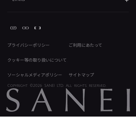
IRライブラリ
みらいエコ住宅2026事業
トイレ周辺用品
株式情報
類似品・模倣品にご注意ください
ガーデニング周辺用品
Global Site
IRカレンダー
工具
FAQ（IR向け）
ディスクロージャーポリシー
免責事項
プライバシーポリシー
ご利用にあたって
IRに関するお問い合わせ
電子公告
クッキー等の取り扱いについて
ソーシャルメディアポリシー
サイトマップ
Copyright
©2026 SANEI LTD.
All rights reserved.