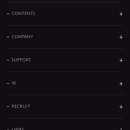
混合栓
企業情報
センサー・タッチ水栓
その他
CONTENTS
セットアイテム
MIZUBA（ミズバ）
予洗い水栓
プレパシュ＋
洗面器・手洗器
単水栓
COMPANY
みらいエコ住宅2026
事業について
シャワー
企業情報
インテリア・アクセサリー
SMART FINE BUBBLE
ORIGINAL GRAPHIC
企業理念
SUPPORT
分岐
コーポレートメッセージ
水栓部品
水まわり解決帖
サポート
CSR
バルブ
よくあるご質問
じぶんシャワーが見つかる
会社概要
シャワインフォ
IR
配管システム
お問い合わせ
沿革
配管部材
IENI
IR情報
サポートチャット
ブランド・グループ紹介
キッチン周辺用品
IRニュース
データダウンロード
RECRUIT
事業所案内
バス・空調周辺用品
経営情報
節湯水栓・節水水栓について
ショールーム
洗面周辺用品
採用情報
業績・財務情報
環境配慮バルブ登録制度について
水栓金具の製造工程
洗濯機周辺用品
募集要項
LINKS