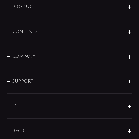
商品に関して
PRODUCT
展示会
混合栓
企業情報
センサー・タッチ水栓
その他
CONTENTS
セットアイテム
MIZUBA（ミズバ）
予洗い水栓
プレパシュ＋
洗面器・手洗器
単水栓
COMPANY
みらいエコ住宅2026
事業について
シャワー
企業情報
インテリア・アクセサリー
SMART FINE BUBBLE
ORIGINAL GRAPHIC
企業理念
SUPPORT
分岐
コーポレートメッセージ
水栓部品
水まわり解決帖
サポート
CSR
バルブ
よくあるご質問
じぶんシャワーが見つかる
会社概要
シャワインフォ
IR
配管システム
お問い合わせ
沿革
配管部材
IENI
IR情報
サポートチャット
ブランド・グループ紹介
キッチン周辺用品
IRニュース
データダウンロード
RECRUIT
事業所案内
バス・空調周辺用品