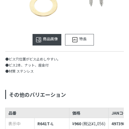
商品画像
特長
●ビス穴位置がビス止めしやすい。
●ビス2本、ナット、座金付
●材質 ステンレス
その他のバリエーション
品番
価格
JANコー
表示中
R641T-L
¥
960
(税込¥
1,056
)
4973987