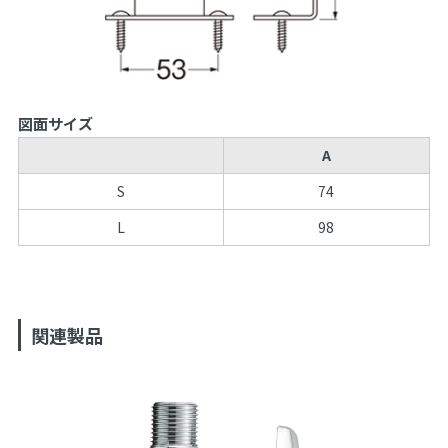
図面サイズ
A
S
74
L
98
関連製品