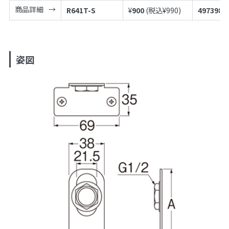
商品詳細
R641T-S
¥
900
(税込¥
990
)
4973987
姿図