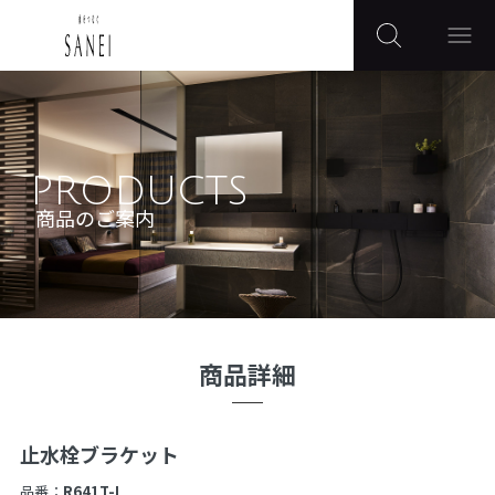
PRODUCTS
商品のご案内
商品詳細
止水栓ブラケット
品番：
R641T-L