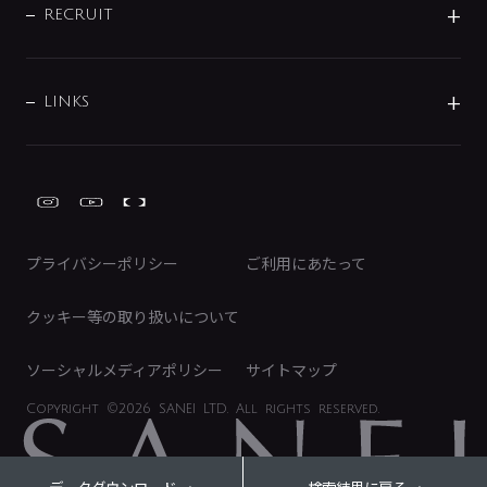
IRニュース
データダウンロード
RECRUIT
事業所案内
バス・空調周辺用品
経営情報
節湯水栓・節水水栓について
ショールーム
洗面周辺用品
採用情報
業績・財務情報
環境配慮バルブ登録制度について
水栓金具の製造工程
洗濯機周辺用品
募集要項
IRライブラリ
LINKS
みらいエコ住宅2026事業
トイレ周辺用品
株式情報
類似品・模倣品にご注意ください
ガーデニング周辺用品
Global Site
IRカレンダー
工具
FAQ（IR向け）
ディスクロージャーポリシー
免責事項
プライバシーポリシー
ご利用にあたって
IRに関するお問い合わせ
電子公告
クッキー等の取り扱いについて
ソーシャルメディアポリシー
サイトマップ
Copyright
©2026 SANEI LTD.
All rights reserved.