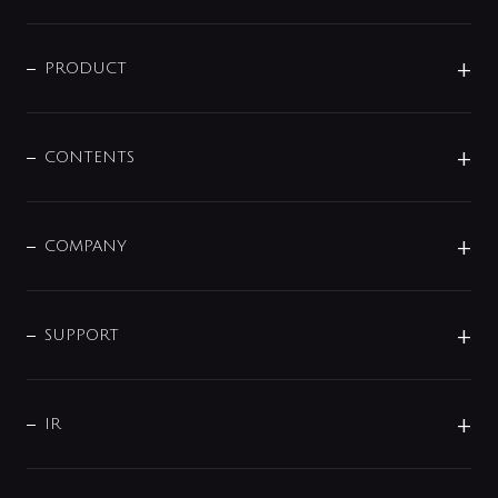
ニュースリリース
商品に関して
PRODUCT
展示会
混合栓
企業情報
センサー・タッチ水栓
その他
CONTENTS
セットアイテム
MIZUBA（ミズバ）
予洗い水栓
プレパシュ＋
洗面器・手洗器
単水栓
COMPANY
みらいエコ住宅2026
事業について
シャワー
企業情報
インテリア・アクセサリー
SMART FINE BUBBLE
ORIGINAL GRAPHIC
企業理念
SUPPORT
分岐
コーポレートメッセージ
水栓部品
水まわり解決帖
サポート
CSR
バルブ
よくあるご質問
じぶんシャワーが見つかる
会社概要
シャワインフォ
IR
配管システム
お問い合わせ
沿革
配管部材
IENI
IR情報
サポートチャット
ブランド・グループ紹介
キッチン周辺用品