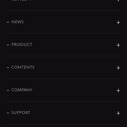
BRAND
DESIGN
NEWS
ニュースリリース
商品に関して
PRODUCT
展示会
混合栓
企業情報
センサー・タッチ水栓
その他
CONTENTS
セットアイテム
MIZUBA（ミズバ）
予洗い水栓
プレパシュ＋
洗面器・手洗器
単水栓
COMPANY
みらいエコ住宅2026
事業について
シャワー
企業情報
インテリア・アクセサリー
SMART FINE BUBBLE
ORIGINAL GRAPHIC
企業理念
SUPPORT
分岐
コーポレートメッセージ
水栓部品
水まわり解決帖