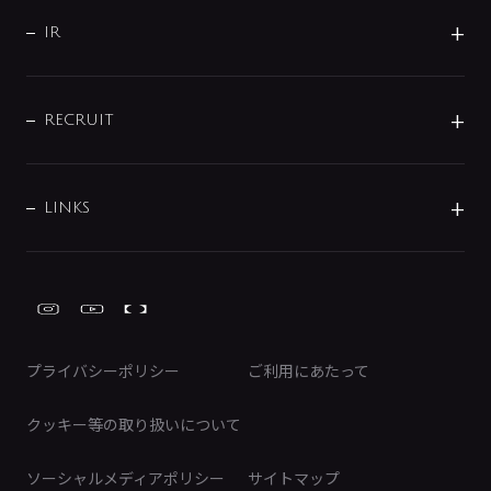
サポート
CSR
バルブ
よくあるご質問
じぶんシャワーが見つかる
会社概要
シャワインフォ
IR
配管システム
お問い合わせ
沿革
配管部材
IENI
IR情報
サポートチャット
ブランド・グループ紹介
キッチン周辺用品
IRニュース
データダウンロード
RECRUIT
事業所案内
バス・空調周辺用品
経営情報
節湯水栓・節水水栓について
ショールーム
洗面周辺用品
採用情報
業績・財務情報
環境配慮バルブ登録制度について
水栓金具の製造工程
洗濯機周辺用品
募集要項
IRライブラリ
LINKS
みらいエコ住宅2026事業
トイレ周辺用品
株式情報
類似品・模倣品にご注意ください
ガーデニング周辺用品
Global Site
IRカレンダー
工具
FAQ（IR向け）
ディスクロージャーポリシー
免責事項
プライバシーポリシー
ご利用にあたって
IRに関するお問い合わせ
電子公告
クッキー等の取り扱いについて
ソーシャルメディアポリシー
サイトマップ