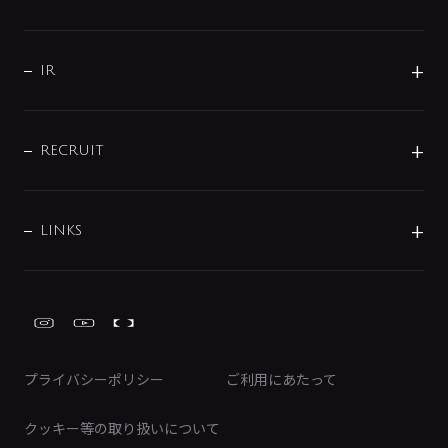
コーポレートメッセージ
水栓部品
水まわり解決帖
サポート
CSR
バルブ
よくあるご質問
じぶんシャワーが見つかる
会社概要
シャワインフォ
IR
配管システム
お問い合わせ
沿革
配管部材
IENI
IR情報
サポートチャット
ブランド・グループ紹介
キッチン周辺用品
IRニュース
データダウンロード
RECRUIT
事業所案内
バス・空調周辺用品
経営情報
節湯水栓・節水水栓について
ショールーム
洗面周辺用品
採用情報
業績・財務情報
環境配慮バルブ登録制度について
水栓金具の製造工程
洗濯機周辺用品
募集要項
IRライブラリ
LINKS
みらいエコ住宅2026事業
トイレ周辺用品
株式情報
類似品・模倣品にご注意ください
ガーデニング周辺用品
Global Site
IRカレンダー
工具
FAQ（IR向け）
ディスクロージャーポリシー
免責事項
プライバシーポリシー
ご利用にあたって
IRに関するお問い合わせ
電子公告
クッキー等の取り扱いについて