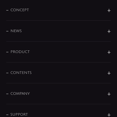
CONCEPT
BRAND
DESIGN
NEWS
ニュースリリース
商品に関して
PRODUCT
展示会
混合栓
企業情報
センサー・タッチ水栓
その他
CONTENTS
セットアイテム
MIZUBA（ミズバ）
予洗い水栓
プレパシュ＋
洗面器・手洗器
単水栓
COMPANY
みらいエコ住宅2026
事業について
シャワー
企業情報
インテリア・アクセサリー
SMART FINE BUBBLE
ORIGINAL GRAPHIC
企業理念
SUPPORT
分岐