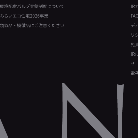
環境配慮バルブ登録制度について
IR
みらいエコ住宅2026事業
FA
類似品・模倣品にご注意ください
デ
リ
免
I
せ
電