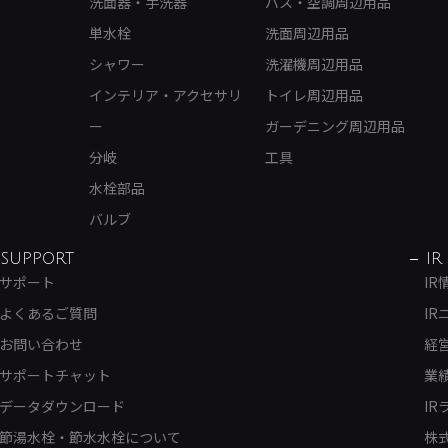
洗面器・手洗器
バス・空調周辺用品
単水栓
洗面周辺用品
シャワー
洗濯機周辺用品
インテリア・アクセサリ
トイレ周辺用品
ー
ガーデニング周辺用品
分岐
工具
水栓部品
バルブ
SUPPORT
IR
サポート
IR
よくあるご質問
IR
お問い合わせ
経
サポートチャット
業
データダウンロード
IR
節湯水栓・節水水栓について
株