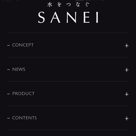
CONCEPT
BRAND
DESIGN
NEWS
ニュースリリース
商品に関して
PRODUCT
展示会
混合栓
企業情報
センサー・タッチ水栓
その他
CONTENTS
セットアイテム
MIZUBA（ミズバ）
予洗い水栓
プレパシュ＋
洗面器・手洗器