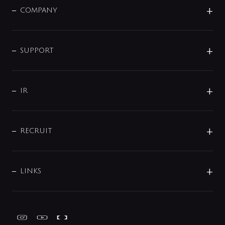
単水栓
COMPANY
みらいエコ住宅2026
事業について
シャワー
企業情報
インテリア・アクセサリー
SMART FINE BUBBLE
ORIGINAL GRAPHIC
企業理念
SUPPORT
分岐
コーポレートメッセージ
水栓部品
水まわり解決帖
サポート
CSR
バルブ
よくあるご質問
じぶんシャワーが見つかる
会社概要
シャワインフォ
IR
配管システム
お問い合わせ
沿革
配管部材
IENI
IR情報
サポートチャット
ブランド・グループ紹介
キッチン周辺用品
IRニュース
データダウンロード
RECRUIT
事業所案内
バス・空調周辺用品
経営情報
節湯水栓・節水水栓について
ショールーム
洗面周辺用品
採用情報
業績・財務情報
環境配慮バルブ登録制度について
水栓金具の製造工程
洗濯機周辺用品
募集要項
IRライブラリ
LINKS
みらいエコ住宅2026事業
トイレ周辺用品
株式情報
類似品・模倣品にご注意ください
ガーデニング周辺用品
Global Site
IRカレンダー
工具
FAQ（IR向け）