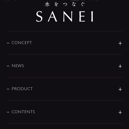
CONCEPT
BRAND
DESIGN
NEWS
ニュースリリース
商品に関して
PRODUCT
展示会
混合栓
企業情報
センサー・タッチ水栓
その他
CONTENTS
セットアイテム
MIZUBA（ミズバ）
予洗い水栓
プレパシュ＋
洗面器・手洗器