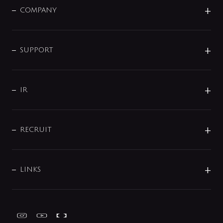
単水栓
COMPANY
みらいエコ住宅2026
事業について
シャワー
企業情報
インテリア・アクセサリー
SMART FINE BUBBLE
ORIGINAL GRAPHIC
企業理念
SUPPORT
分岐
コーポレートメッセージ
水栓部品
水まわり解決帖
サポート
CSR
バルブ
よくあるご質問
じぶんシャワーが見つかる
会社概要
シャワインフォ
IR
配管システム
お問い合わせ
沿革
配管部材
IENI
IR情報
サポートチャット
ブランド・グループ紹介
キッチン周辺用品
IRニュース
データダウンロード
RECRUIT
事業所案内
バス・空調周辺用品
経営情報
節湯水栓・節水水栓について
ショールーム
洗面周辺用品
採用情報
業績・財務情報
環境配慮バルブ登録制度について
水栓金具の製造工程
洗濯機周辺用品
募集要項
IRライブラリ
LINKS
みらいエコ住宅2026事業
トイレ周辺用品
株式情報
類似品・模倣品にご注意ください
ガーデニング周辺用品
Global Site
IRカレンダー
工具
FAQ（IR向け）