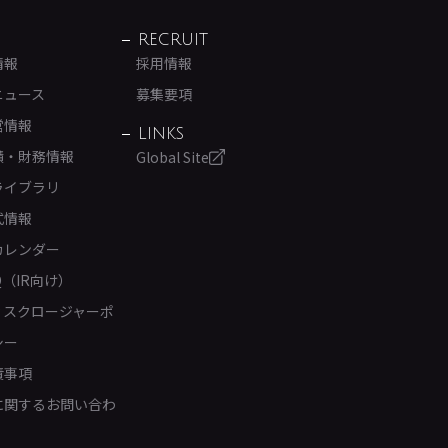
RECRUIT
情報
採用情報
ニュース
募集要項
営情報
LINKS
績・財務情報
Global Site
ライブラリ
式情報
カレンダー
Q（IR向け）
ィスクロージャーポ
シー
責事項
Rに関するお問い合わ