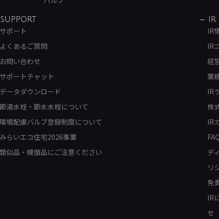
SUPPORT
IR
サポート
IR
よくあるご質問
IR
お問い合わせ
経
サポートチャット
業
データダウンロード
IR
節湯水栓・節水水栓について
株
環境配慮バルブ登録制度について
IR
みらいエコ住宅2026事業
FA
類似品・模倣品にご注意ください
デ
リ
免
I
せ