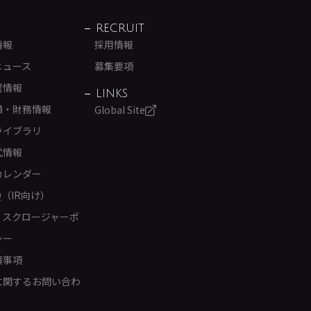
RECRUIT
情報
採用情報
ニュース
募集要項
営情報
LINKS
績・財務情報
Global Site
ライブラリ
式情報
カレンダー
Q（IR向け）
ィスクロージャーポ
シー
責事項
Rに関するお問い合わ