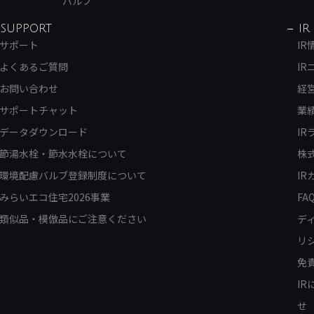
バルブ
SUPPORT
IR
サポート
IR
よくあるご質問
IR
お問い合わせ
経
サポートチャット
業
データダウンロード
IR
節湯水栓・節水水栓について
株
環境配慮バルブ登録制度について
IR
みらいエコ住宅2026事業
FA
類似品・模倣品にご注意ください
デ
リ
免
I
せ