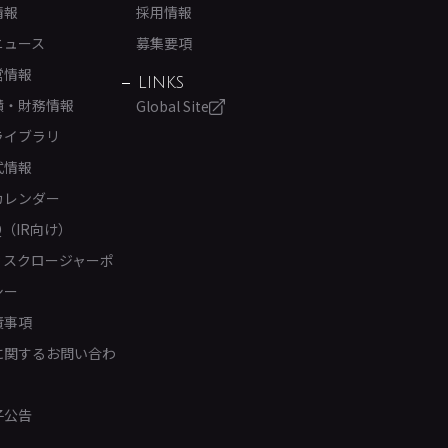
情報
採用情報
ニュース
募集要項
営情報
LINKS
績・財務情報
Global Site
ライブラリ
式情報
カレンダー
Q（IR向け）
ィスクロージャーポ
シー
責事項
Rに関するお問い合わ
子公告