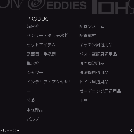
PRODUCT
混合栓
配管システム
センサー・タッチ水栓
配管部材
セットアイテム
キッチン周辺用品
洗面器・手洗器
バス・空調周辺用品
単水栓
洗面周辺用品
シャワー
洗濯機周辺用品
インテリア・アクセサリ
トイレ周辺用品
ー
ガーデニング周辺用品
分岐
工具
水栓部品
バルブ
SUPPORT
IR