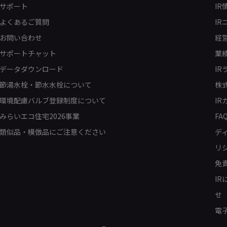
サポート
IR
よくあるご質問
IR
お問い合わせ
経
サポートチャット
業
データダウンロード
IR
節湯水栓・節水水栓について
株
環境配慮バルブ登録制度について
IR
みらいエコ住宅2026事業
FA
類似品・模倣品にご注意ください
デ
リ
免
I
せ
電