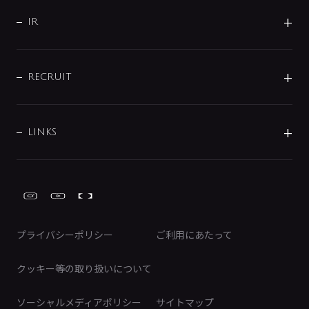
サポート
CSR
バルブ
よくあるご質問
じぶんシャワーが見つかる
会社概要
シャワインフォ
IR
配管システム
お問い合わせ
沿革
配管部材
IENI
IR情報
サポートチャット
ブランド・グループ紹介
キッチン周辺用品
IRニュース
データダウンロード
RECRUIT
事業所案内
バス・空調周辺用品
経営情報
節湯水栓・節水水栓について
ショールーム
洗面周辺用品
採用情報
業績・財務情報
環境配慮バルブ登録制度について
水栓金具の製造工程
洗濯機周辺用品
募集要項
IRライブラリ
LINKS
みらいエコ住宅2026事業
トイレ周辺用品
株式情報
類似品・模倣品にご注意ください
ガーデニング周辺用品
Global Site
IRカレンダー
工具
FAQ（IR向け）
ディスクロージャーポリシー
免責事項
プライバシーポリシー
ご利用にあたって
IRに関するお問い合わせ
電子公告
クッキー等の取り扱いについて
ソーシャルメディアポリシー
サイトマップ