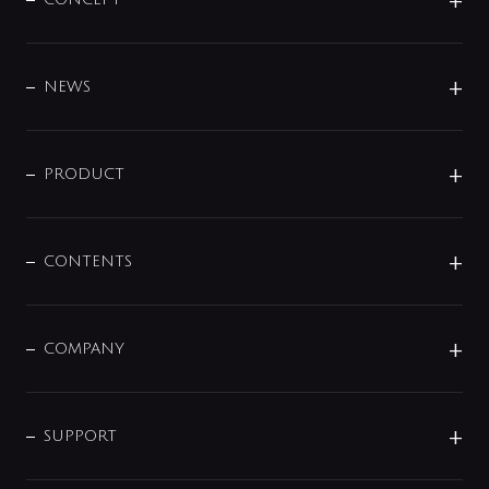
BRAND
DESIGN
NEWS
ニュースリリース
商品に関して
PRODUCT
展示会
混合栓
企業情報
センサー・タッチ水栓
その他
CONTENTS
セットアイテム
MIZUBA（ミズバ）
予洗い水栓
プレパシュ＋
洗面器・手洗器
単水栓
COMPANY
みらいエコ住宅2026
事業について
シャワー
企業情報
インテリア・アクセサリー
SMART FINE BUBBLE
ORIGINAL GRAPHIC
企業理念
SUPPORT
分岐
コーポレートメッセージ
水栓部品
水まわり解決帖