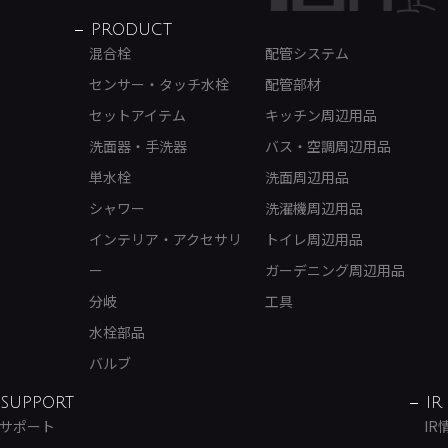
PRODUCT
混合栓
配管システム
センサー・タッチ水栓
配管部材
セットアイテム
キッチン周辺用品
洗面器・手洗器
バス・空調周辺用品
単水栓
洗面周辺用品
シャワー
洗濯機周辺用品
インテリア・アクセサリ
トイレ周辺用品
ー
ガーデニング周辺用品
分岐
工具
水栓部品
バルブ
SUPPORT
IR
サポート
IR