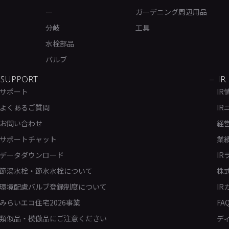
ー
ガーデニング周辺用品
分岐
工具
水栓部品
バルブ
SUPPORT
IR
サポート
IR
よくあるご質問
IR
お問い合わせ
経
サポートチャット
業
データダウンロード
IR
節湯水栓・節水水栓について
株
環境配慮バルブ登録制度について
IR
みらいエコ住宅2026事業
FA
類似品・模倣品にご注意ください
デ