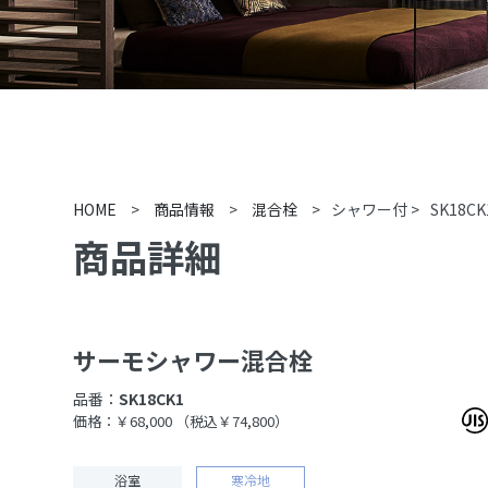
HOME
>
商品情報
>
混合栓
>
シャワー付
>
SK18CK
商品詳細
サーモシャワー混合栓
品番：
SK18CK1
価格：￥68,000
（税込￥74,800）
浴室
寒冷地