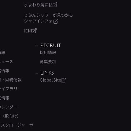
水まわり解決帖
じぶんシャワーが見つかる
シャワインフォ
IENI
RECRUIT
情報
採用情報
ニュース
募集要項
営情報
LINKS
績・財務情報
Global Site
ライブラリ
式情報
カレンダー
Q（IR向け）
ィスクロージャーポ