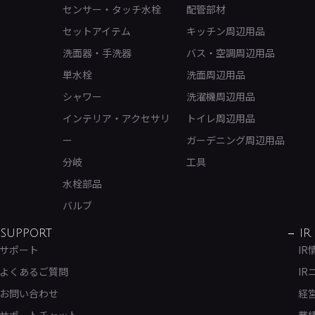
センサー・タッチ水栓
配管部材
セットアイテム
キッチン周辺用品
洗面器・手洗器
バス・空調周辺用品
単水栓
洗面周辺用品
シャワー
洗濯機周辺用品
インテリア・アクセサリ
トイレ周辺用品
ー
ガーデニング周辺用品
分岐
工具
水栓部品
バルブ
SUPPORT
IR
サポート
IR
よくあるご質問
IR
お問い合わせ
経
サポートチャット
業