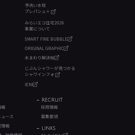
予洗い水栓
プレパシュ＋
みらいエコ住宅2026
事業について
SMART FINE BUBBLE
ORIGINAL GRAPHIC
水まわり解決帖
じぶんシャワーが見つかる
シャワインフォ
IENI
RECRUIT
情報
採用情報
ニュース
募集要項
営情報
LINKS
績・財務情報