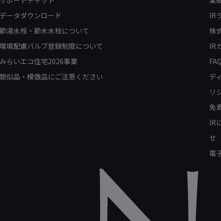
データダウンロード
IR
節湯水栓・節水水栓について
株
環境配慮バルブ登録制度について
IR
みらいエコ住宅2026事業
FA
類似品・模倣品にご注意ください
デ
リ
免
I
せ
電