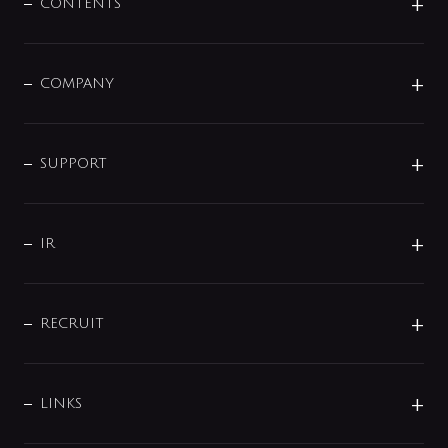
センサー・タッチ水栓
その他
CONTENTS
セットアイテム
MIZUBA（ミズバ）
予洗い水栓
プレパシュ＋
洗面器・手洗器
単水栓
COMPANY
みらいエコ住宅2026
事業について
シャワー
企業情報
インテリア・アクセサリー
SMART FINE BUBBLE
ORIGINAL GRAPHIC
企業理念
SUPPORT
分岐
コーポレートメッセージ
水栓部品
水まわり解決帖
サポート
CSR
バルブ
よくあるご質問
じぶんシャワーが見つかる
会社概要
シャワインフォ
IR
配管システム
お問い合わせ
沿革
配管部材
IENI
IR情報
サポートチャット
ブランド・グループ紹介
キッチン周辺用品
IRニュース
データダウンロード
RECRUIT
事業所案内
バス・空調周辺用品
経営情報
節湯水栓・節水水栓について
ショールーム
洗面周辺用品
採用情報
業績・財務情報
環境配慮バルブ登録制度について
水栓金具の製造工程
洗濯機周辺用品
募集要項
IRライブラリ
LINKS
みらいエコ住宅2026事業
トイレ周辺用品
株式情報
類似品・模倣品にご注意ください
ガーデニング周辺用品