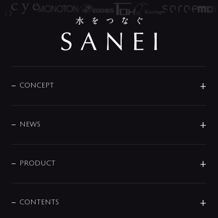
CONCEPT
BRAND
DESIGN
NEWS
ニュースリリース
商品に関して
PRODUCT
展示会
混合栓
企業情報
センサー・タッチ水栓
その他
CONTENTS
セットアイテム