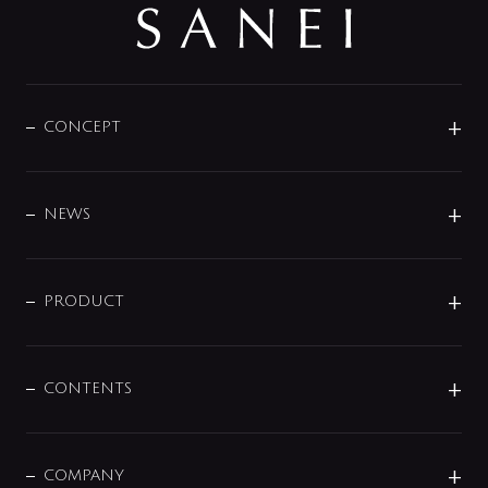
CONCEPT
BRAND
DESIGN
NEWS
ニュースリリース
商品に関して
PRODUCT
展示会
混合栓
企業情報
センサー・タッチ水栓
その他
CONTENTS
セットアイテム
MIZUBA（ミズバ）
予洗い水栓
プレパシュ＋
洗面器・手洗器
単水栓
COMPANY