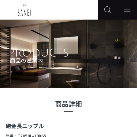
PRODUCTS
商品のご案内
商品詳細
砲金長ニップル
品番：
T2050L-20X65