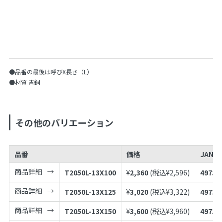
●品番の最後は呼びX長さ（L）
●材質 青銅
その他のバリエーション
品番
価格
JANコ
商品詳細
T2050L-13X100
¥
2,360
(税込¥
2,596
)
49739
商品詳細
T2050L-13X125
¥
3,020
(税込¥
3,322
)
49739
商品詳細
T2050L-13X150
¥
3,600
(税込¥
3,960
)
49739