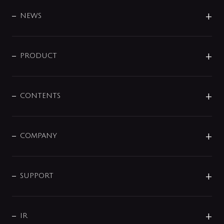
BRAND
DESIGN
NEWS
ニュースリリース
商品に関して
PRODUCT
展示会
混合栓
企業情報
センサー・タッチ水栓
その他
CONTENTS
セットアイテム
MIZUBA（ミズバ）
予洗い水栓
プレパシュ＋
洗面器・手洗器
単水栓
COMPANY
みらいエコ住宅2026
事業について
シャワー
企業情報
インテリア・アクセサリー
SMART FINE BUBBLE
ORIGINAL GRAPHIC
企業理念
SUPPORT
分岐
コーポレートメッセージ
水栓部品
水まわり解決帖
サポート
CSR
バルブ
よくあるご質問
じぶんシャワーが見つかる
会社概要
シャワインフォ
IR
配管システム