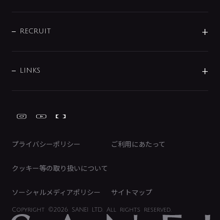
お問い合わせ
沿革
配管部材
IENI
IR情報
サポートチャット
ブランド・グループ紹介
キッチン周辺用品
IRニュース
データダウンロード
RECRUIT
事業所案内
バス・空調周辺用品
経営情報
節湯水栓・節水水栓について
ショールーム
洗面周辺用品
採用情報
業績・財務情報
環境配慮バルブ登録制度について
水栓金具の製造工程
洗濯機周辺用品
募集要項
IRライブラリ
LINKS
みらいエコ住宅2026事業
トイレ周辺用品
株式情報
類似品・模倣品にご注意ください
ガーデニング周辺用品
Global Site
IRカレンダー
工具
FAQ（IR向け）
ディスクロージャーポリシー
免責事項
プライバシーポリシー
ご利用にあたって
IRに関するお問い合わせ
電子公告
クッキー等の取り扱いについて
ソーシャルメディアポリシー
サイトマップ
Copyright
©2026 SANEI LTD.
All rights reserved.