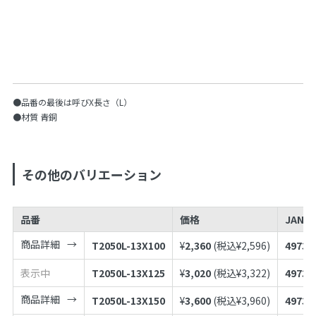
●品番の最後は呼びX長さ（L）
●材質 青銅
その他のバリエーション
品番
価格
JANコ
商品詳細
T2050L-13X100
¥
2,360
(税込¥
2,596
)
49739
表示中
T2050L-13X125
¥
3,020
(税込¥
3,322
)
49739
商品詳細
T2050L-13X150
¥
3,600
(税込¥
3,960
)
49739