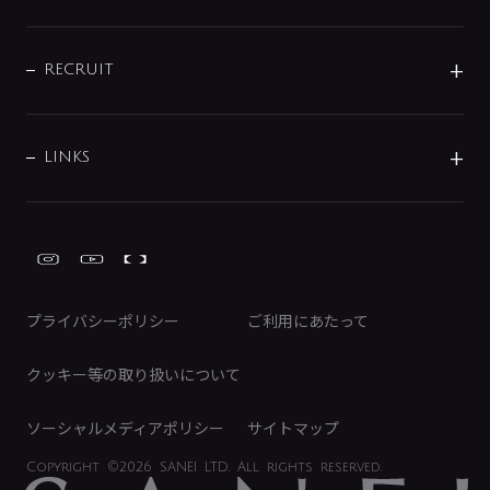
お問い合わせ
沿革
配管部材
IENI
IR情報
サポートチャット
ブランド・グループ紹介
キッチン周辺用品
IRニュース
データダウンロード
RECRUIT
事業所案内
バス・空調周辺用品
経営情報
節湯水栓・節水水栓について
ショールーム
洗面周辺用品
採用情報
業績・財務情報
環境配慮バルブ登録制度について
水栓金具の製造工程
洗濯機周辺用品
募集要項
IRライブラリ
LINKS
みらいエコ住宅2026事業
トイレ周辺用品
株式情報
類似品・模倣品にご注意ください
ガーデニング周辺用品
Global Site
IRカレンダー
工具
FAQ（IR向け）
ディスクロージャーポリシー
免責事項
プライバシーポリシー
ご利用にあたって
IRに関するお問い合わせ
電子公告
クッキー等の取り扱いについて
ソーシャルメディアポリシー
サイトマップ
Copyright
©2026 SANEI LTD.
All rights reserved.