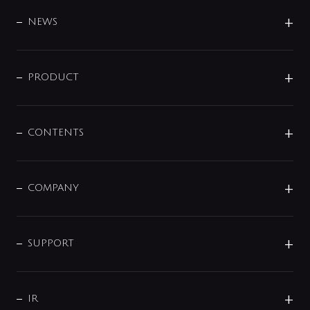
BRAND
DESIGN
NEWS
ニュースリリース
商品に関して
PRODUCT
展示会
混合栓
企業情報
センサー・タッチ水栓
その他
CONTENTS
セットアイテム
MIZUBA（ミズバ）
予洗い水栓
プレパシュ＋
洗面器・手洗器
単水栓
COMPANY
みらいエコ住宅2026
事業について
シャワー
企業情報
インテリア・アクセサリー
SMART FINE BUBBLE
ORIGINAL GRAPHIC
企業理念
SUPPORT
分岐
コーポレートメッセージ
水栓部品
水まわり解決帖
サポート
CSR
バルブ
よくあるご質問
じぶんシャワーが見つかる
会社概要
シャワインフォ
IR
配管システム