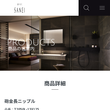
PRODUCTS
商品のご案内
商品詳細
砲金長ニップル
品番：
T2050L-13X125