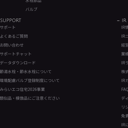
水栓部品
バルブ
SUPPORT
IR
サポート
IR
よくあるご質問
IR
お問い合わせ
経
サポートチャット
業
データダウンロード
IR
節湯水栓・節水水栓について
株
環境配慮バルブ登録制度について
IR
みらいエコ住宅2026事業
FA
類似品・模倣品にご注意ください
デ
リ
免
I