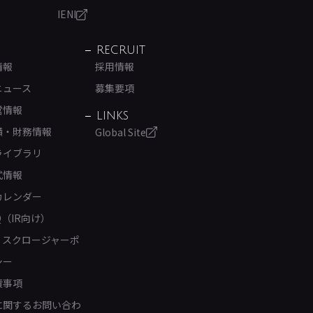
IENI
RECRUIT
情報
採用情報
ニュース
募集要項
営情報
LINKS
績・財務情報
Global Site
ライブラリ
式情報
カレンダー
Q（IR向け）
ィスクロージャーポ
シー
責事項
Rに関するお問い合わ