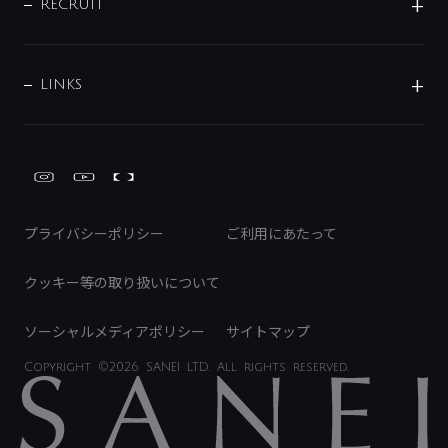
IRニュース
データダウンロード
RECRUIT
事業所案内
バス・空調周辺用品
経営情報
節湯水栓・節水水栓について
ショールーム
洗面周辺用品
採用情報
業績・財務情報
環境配慮バルブ登録制度について
水栓金具の製造工程
洗濯機周辺用品
募集要項
IRライブラリ
LINKS
みらいエコ住宅2026事業
トイレ周辺用品
株式情報
類似品・模倣品にご注意ください
ガーデニング周辺用品
Global Site
IRカレンダー
工具
FAQ（IR向け）
ディスクロージャーポリシー
免責事項
プライバシーポリシー
ご利用にあたって
IRに関するお問い合わせ
電子公告
クッキー等の取り扱いについて
ソーシャルメディアポリシー
サイトマップ
Copyright
©2026 SANEI LTD.
All rights reserved.