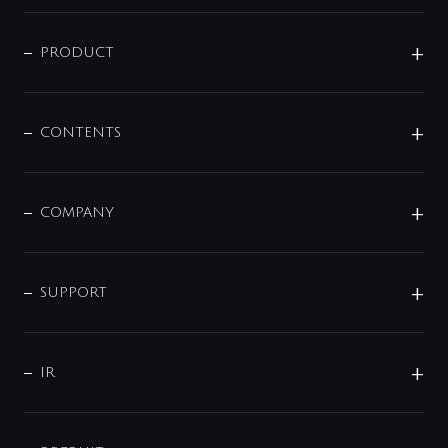
ニュースリリース
商品に関して
PRODUCT
展示会
混合栓
企業情報
センサー・タッチ水栓
その他
CONTENTS
セットアイテム
MIZUBA（ミズバ）
予洗い水栓
プレパシュ＋
洗面器・手洗器
単水栓
COMPANY
みらいエコ住宅2026
事業について
シャワー
企業情報
インテリア・アクセサリー
SMART FINE BUBBLE
ORIGINAL GRAPHIC
企業理念
SUPPORT
分岐
コーポレートメッセージ
水栓部品
水まわり解決帖
サポート
CSR
バルブ
よくあるご質問
じぶんシャワーが見つかる
会社概要
シャワインフォ
IR
配管システム
お問い合わせ
沿革
配管部材
IENI
IR情報
サポートチャット
ブランド・グループ紹介
キッチン周辺用品