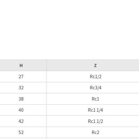
H
Z
27
Rc1/2
32
Rc3/4
38
Rc1
40
Rc1 1/4
42
Rc1 1/2
52
Rc2