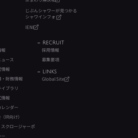
じぶんシャワーが見つかる
シャワインフォ
IENI
RECRUIT
情報
採用情報
ニュース
募集要項
営情報
LINKS
績・財務情報
Global Site
ライブラリ
式情報
カレンダー
Q（IR向け）
ィスクロージャーポ
シー