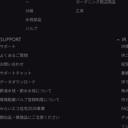
ー
ガーデニング周辺用品
分岐
工具
水栓部品
バルブ
SUPPORT
IR
サポート
IR
よくあるご質問
IR
お問い合わせ
経
サポートチャット
業
データダウンロード
IR
節湯水栓・節水水栓について
株
環境配慮バルブ登録制度について
IR
みらいエコ住宅2026事業
FA
類似品・模倣品にご注意ください
デ
リ