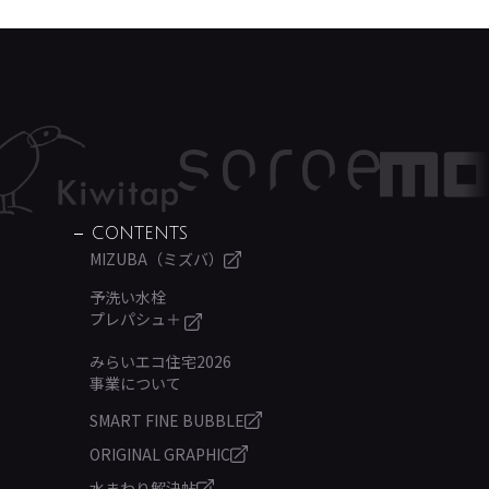
CONTENTS
MIZUBA（ミズバ）
予洗い水栓
プレパシュ＋
みらいエコ住宅2026
事業について
SMART FINE BUBBLE
ORIGINAL GRAPHIC
水まわり解決帖