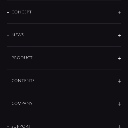
CONCEPT
BRAND
DESIGN
NEWS
ニュースリリース
商品に関して
PRODUCT
展示会
混合栓
企業情報
センサー・タッチ水栓
その他
CONTENTS
セットアイテム
MIZUBA（ミズバ）
予洗い水栓
プレパシュ＋
洗面器・手洗器
単水栓
COMPANY
みらいエコ住宅2026
事業について
シャワー
企業情報
インテリア・アクセサリー
SMART FINE BUBBLE
ORIGINAL GRAPHIC
企業理念
SUPPORT
分岐