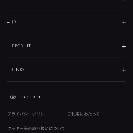
コーポレートメッセージ
水栓部品
水まわり解決帖
サポート
CSR
バルブ
よくあるご質問
じぶんシャワーが見つかる
会社概要
シャワインフォ
IR
配管システム
お問い合わせ
沿革
配管部材
IENI
IR情報
サポートチャット
ブランド・グループ紹介
キッチン周辺用品
IRニュース
データダウンロード
RECRUIT
事業所案内
バス・空調周辺用品
経営情報
節湯水栓・節水水栓について
ショールーム
洗面周辺用品
採用情報
業績・財務情報
環境配慮バルブ登録制度について
水栓金具の製造工程
洗濯機周辺用品
募集要項
IRライブラリ
LINKS
みらいエコ住宅2026事業
トイレ周辺用品
株式情報
類似品・模倣品にご注意ください
ガーデニング周辺用品
Global Site
IRカレンダー
工具
FAQ（IR向け）
ディスクロージャーポリシー
免責事項
プライバシーポリシー
ご利用にあたって
IRに関するお問い合わせ
電子公告
クッキー等の取り扱いについて