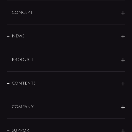
CONCEPT
BRAND
DESIGN
NEWS
ニュースリリース
商品に関して
PRODUCT
展示会
混合栓
企業情報
センサー・タッチ水栓
その他
CONTENTS
セットアイテム
MIZUBA（ミズバ）
予洗い水栓
プレパシュ＋
洗面器・手洗器
単水栓
COMPANY
みらいエコ住宅2026
事業について
シャワー
企業情報
インテリア・アクセサリー
SMART FINE BUBBLE
ORIGINAL GRAPHIC
企業理念
SUPPORT
分岐