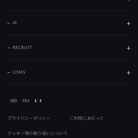
コーポレートメッセージ
水栓部品
水まわり解決帖
サポート
CSR
バルブ
よくあるご質問
じぶんシャワーが見つかる
会社概要
シャワインフォ
IR
配管システム
お問い合わせ
沿革
配管部材
IENI
IR情報
サポートチャット
ブランド・グループ紹介
キッチン周辺用品
IRニュース
データダウンロード
RECRUIT
事業所案内
バス・空調周辺用品
経営情報
節湯水栓・節水水栓について
ショールーム
洗面周辺用品
採用情報
業績・財務情報
環境配慮バルブ登録制度について
水栓金具の製造工程
洗濯機周辺用品
募集要項
IRライブラリ
LINKS
みらいエコ住宅2026事業
トイレ周辺用品
株式情報
類似品・模倣品にご注意ください
ガーデニング周辺用品
Global Site
IRカレンダー
工具
FAQ（IR向け）
ディスクロージャーポリシー
免責事項
プライバシーポリシー
ご利用にあたって
IRに関するお問い合わせ
電子公告
クッキー等の取り扱いについて