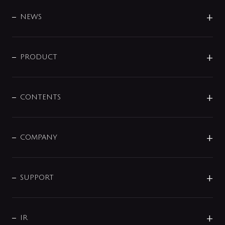
BRAND
DESIGN
NEWS
ニュースリリース
商品に関して
PRODUCT
展示会
混合栓
企業情報
センサー・タッチ水栓
その他
CONTENTS
セットアイテム
MIZUBA（ミズバ）
予洗い水栓
プレパシュ＋
洗面器・手洗器
単水栓
COMPANY
みらいエコ住宅2026
事業について
シャワー
企業情報
インテリア・アクセサリー
SMART FINE BUBBLE
ORIGINAL GRAPHIC
企業理念
SUPPORT
分岐
コーポレートメッセージ
水栓部品
水まわり解決帖
サポート
CSR
バルブ
よくあるご質問
じぶんシャワーが見つかる
会社概要
シャワインフォ
IR
配管システム