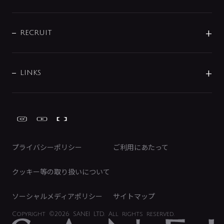
お問い合わせ
沿革
配管部材
IENI
IR情報
サポートチャット
ブランド・グループ紹介
キッチン周辺用品
IRニュース
データダウンロード
RECRUIT
事業所案内
バス・空調周辺用品
経営情報
節湯水栓・節水水栓について
ショールーム
洗面周辺用品
採用情報
業績・財務情報
環境配慮バルブ登録制度について
水栓金具の製造工程
洗濯機周辺用品
募集要項
IRライブラリ
LINKS
みらいエコ住宅2026事業
トイレ周辺用品
株式情報
類似品・模倣品にご注意ください
ガーデニング周辺用品
Global Site
IRカレンダー
工具
FAQ（IR向け）
ディスクロージャーポリシー
免責事項
プライバシーポリシー
ご利用にあたって
IRに関するお問い合わせ
電子公告
クッキー等の取り扱いについて
ソーシャルメディアポリシー
サイトマップ
Copyright
©2026 SANEI LTD.
All rights reserved.