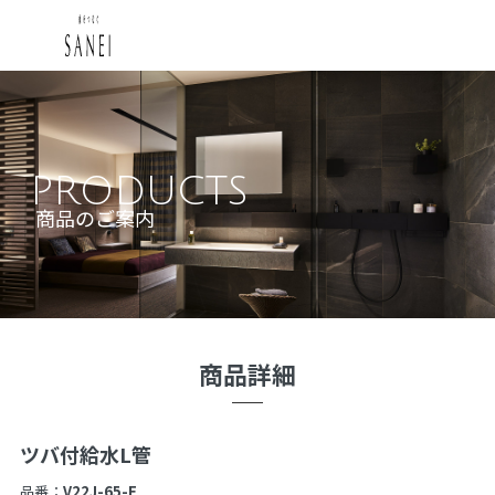
PRODUCTS
商品のご案内
商品詳細
ツバ付給水L管
品番：
V22J-65-E