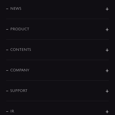
BRAND
DESIGN
NEWS
ニュースリリース
商品に関して
PRODUCT
展示会
混合栓
企業情報
センサー・タッチ水栓
その他
CONTENTS
セットアイテム
MIZUBA（ミズバ）
予洗い水栓
プレパシュ＋
洗面器・手洗器
単水栓
COMPANY
みらいエコ住宅2026
事業について
シャワー
企業情報
インテリア・アクセサリー
SMART FINE BUBBLE
ORIGINAL GRAPHIC
企業理念
SUPPORT
分岐
コーポレートメッセージ
水栓部品
水まわり解決帖
サポート
CSR
バルブ
よくあるご質問
じぶんシャワーが見つかる
会社概要
シャワインフォ
IR
配管システム