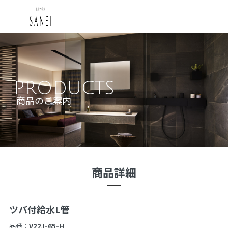
PRODUCTS
商品のご案内
商品詳細
ツバ付給水L管
品番：
V22J-65-H