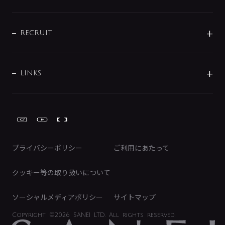
お問い合わせ
沿革
配管部材
IENI
IR情報
サポートチャット
ブランド・グループ紹介
キッチン周辺用品
IRニュース
データダウンロード
RECRUIT
事業所案内
バス・空調周辺用品
経営情報
節湯水栓・節水水栓について
ショールーム
洗面周辺用品
採用情報
業績・財務情報
環境配慮バルブ登録制度について
水栓金具の製造工程
洗濯機周辺用品
募集要項
IRライブラリ
LINKS
みらいエコ住宅2026事業
トイレ周辺用品
株式情報
類似品・模倣品にご注意ください
ガーデニング周辺用品
Global Site
IRカレンダー
工具
FAQ（IR向け）
ディスクロージャーポリシー
免責事項
プライバシーポリシー
ご利用にあたって
IRに関するお問い合わせ
電子公告
クッキー等の取り扱いについて
ソーシャルメディアポリシー
サイトマップ
Copyright
©2026 SANEI LTD.
All rights reserved.