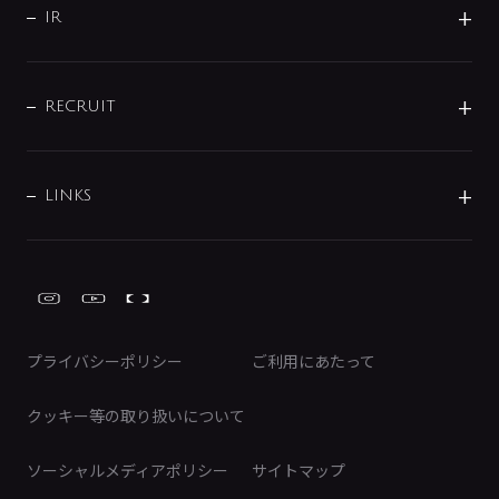
よくあるご質問
じぶんシャワーが見つかる
会社概要
シャワインフォ
IR
配管システム
お問い合わせ
沿革
配管部材
IENI
IR情報
サポートチャット
ブランド・グループ紹介
キッチン周辺用品
IRニュース
データダウンロード
RECRUIT
事業所案内
バス・空調周辺用品
経営情報
節湯水栓・節水水栓について
ショールーム
洗面周辺用品
採用情報
業績・財務情報
環境配慮バルブ登録制度について
水栓金具の製造工程
洗濯機周辺用品
募集要項
IRライブラリ
LINKS
みらいエコ住宅2026事業
トイレ周辺用品
株式情報
類似品・模倣品にご注意ください
ガーデニング周辺用品
Global Site
IRカレンダー
工具
FAQ（IR向け）
ディスクロージャーポリシー
免責事項
プライバシーポリシー
ご利用にあたって
IRに関するお問い合わせ
電子公告
クッキー等の取り扱いについて
ソーシャルメディアポリシー
サイトマップ