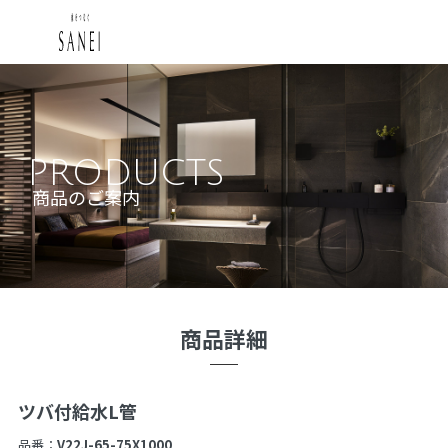
PRODUCTS
商品のご案内
商品詳細
ツバ付給水L管
品番：
V22J-65-75X1000