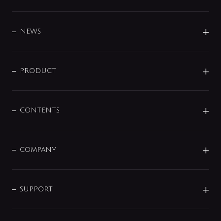
BRAND
DESIGN
NEWS
ニュースリリース
商品に関して
PRODUCT
展示会
混合栓
企業情報
センサー・タッチ水栓
その他
CONTENTS
セットアイテム
MIZUBA（ミズバ）
予洗い水栓
プレパシュ＋
洗面器・手洗器
単水栓
COMPANY
みらいエコ住宅2026
事業について
シャワー
企業情報
インテリア・アクセサリー
SMART FINE BUBBLE
ORIGINAL GRAPHIC
企業理念
SUPPORT
分岐
コーポレートメッセージ
水栓部品
水まわり解決帖
サポート
CSR
バルブ