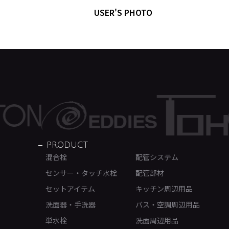
USER'S PHOTO
PRODUCT
混合栓
配管システム
センサー・タッチ水栓
配管部材
セットアイテム
キッチン周辺用品
洗面器・手洗器
バス・空調周辺用品
単水栓
洗面周辺用品