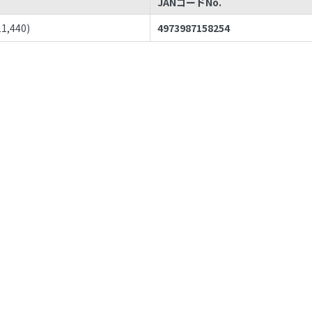
JANコードNo.
11,440
)
4973987158254