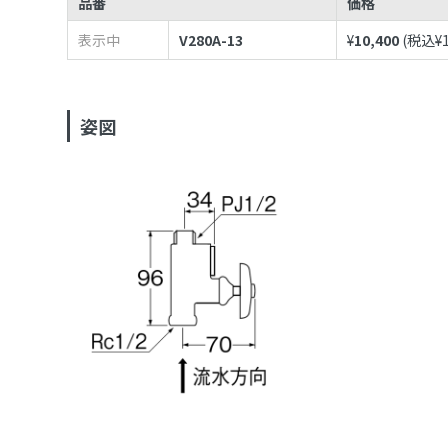
品番
価格
表示中
V280A-13
¥
10,400
(税込¥
姿図