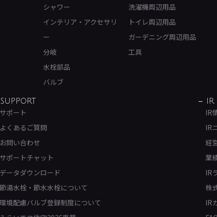
シャワー
洗濯機周辺用品
インテリア・アクセサリ
トイレ周辺用品
ー
ガーデニング周辺用品
分岐
工具
水栓部品
バルブ
SUPPORT
IR
サポート
IR
よくあるご質問
IR
お問い合わせ
経
サポートチャット
業
データダウンロード
IR
節湯水栓・節水水栓について
株
環境配慮バルブ登録制度について
IR