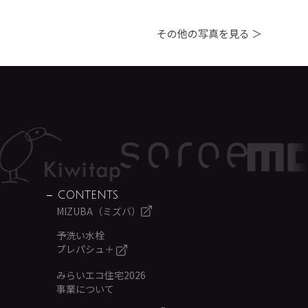
その他の写真を見る ＞
CONTENTS
MIZUBA（ミズバ）
予洗い水栓
プレパシュ＋
みらいエコ住宅2026
事業について