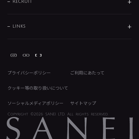
IRニュース
データダウンロード
RECRUIT
事業所案内
バス・空調周辺用品
経営情報
節湯水栓・節水水栓について
ショールーム
洗面周辺用品
採用情報
業績・財務情報
環境配慮バルブ登録制度について
水栓金具の製造工程
洗濯機周辺用品
募集要項
IRライブラリ
LINKS
みらいエコ住宅2026事業
トイレ周辺用品
株式情報
類似品・模倣品にご注意ください
ガーデニング周辺用品
Global Site
IRカレンダー
工具
FAQ（IR向け）
ディスクロージャーポリシー
免責事項
プライバシーポリシー
ご利用にあたって
IRに関するお問い合わせ
電子公告
クッキー等の取り扱いについて
ソーシャルメディアポリシー
サイトマップ
Copyright
©2026 SANEI LTD.
All rights reserved.