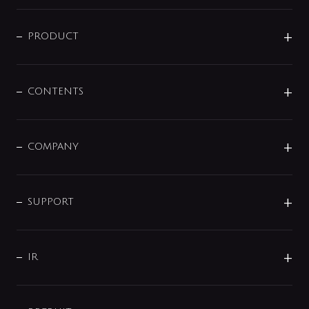
ニュースリリース
商品に関して
PRODUCT
展示会
混合栓
企業情報
センサー・タッチ水栓
その他
CONTENTS
セットアイテム
MIZUBA（ミズバ）
予洗い水栓
プレパシュ＋
洗面器・手洗器
単水栓
COMPANY
みらいエコ住宅2026
事業について
シャワー
企業情報
インテリア・アクセサリー
SMART FINE BUBBLE
ORIGINAL GRAPHIC
企業理念
SUPPORT
分岐
コーポレートメッセージ
水栓部品
水まわり解決帖
サポート
CSR
バルブ
よくあるご質問
じぶんシャワーが見つかる
会社概要
シャワインフォ
IR
配管システム
お問い合わせ
沿革
配管部材
IENI
IR情報
サポートチャット
ブランド・グループ紹介
キッチン周辺用品