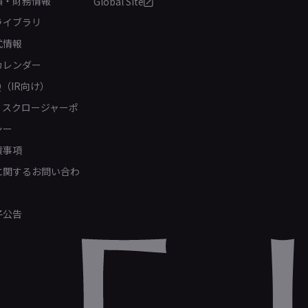
績・財務情報
Global Site
ライブラリ
式情報
カレンダー
Q（IR向け）
ィスクロージャーポ
シー
責事項
Rに関するお問い合わ
子公告