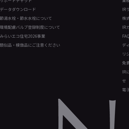
サポートチャット
業
データダウンロード
IR
節湯水栓・節水水栓について
株
環境配慮バルブ登録制度について
IR
みらいエコ住宅2026事業
FA
類似品・模倣品にご注意ください
デ
リ
免
I
せ
電