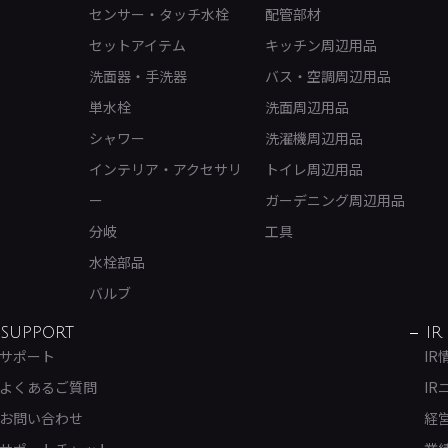
センサー・タッチ水栓
配管部材
セットアイテム
キッチン周辺用品
洗面器・手洗器
バス・空調周辺用品
単水栓
洗面周辺用品
シャワー
洗濯機周辺用品
インテリア・アクセサリ
トイレ周辺用品
ー
ガーデニング周辺用品
分岐
工具
水栓部品
バルブ
SUPPORT
IR
サポート
IR
よくあるご質問
IR
お問い合わせ
経