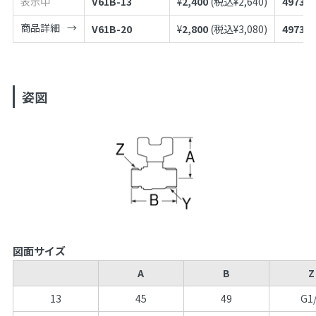
表示中
V61B-13
¥
2,400
(税込¥
2,640
)
497398
商品詳細
V61B-20
¥
2,800
(税込¥
3,080
)
497398
姿図
図面サイズ
A
B
Z
13
45
49
G1