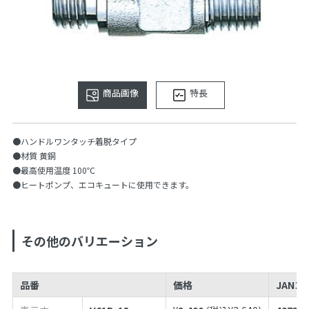
商品画像
特長
●ハンドルワンタッチ着脱タイプ
●材質 黄銅
●最高使用温度 100℃
●ヒートポンプ、エコキュートに使用できます。
その他のバリエーション
品番
価格
JANコ