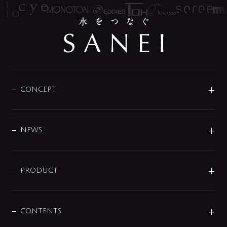
CONCEPT
BRAND
DESIGN
NEWS
ニュースリリース
商品に関して
PRODUCT
展示会
混合栓
企業情報
センサー・タッチ水栓
その他
CONTENTS
セットアイテム