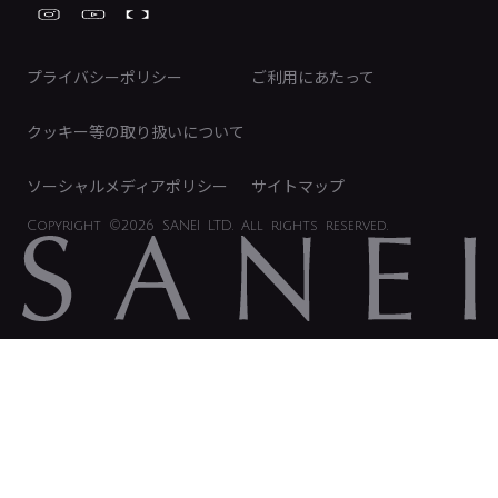
FAQ（IR向け）
ディスクロージャーポリシー
免責事項
プライバシーポリシー
ご利用にあたって
IRに関するお問い合わせ
電子公告
クッキー等の取り扱いについて
ソーシャルメディアポリシー
サイトマップ
Copyright
©2026 SANEI LTD.
All rights reserved.