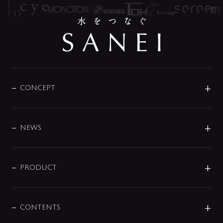
CONCEPT
BRAND
DESIGN
NEWS
ニュースリリース
商品に関して
PRODUCT
展示会
混合栓
企業情報
センサー・タッチ水栓
その他
CONTENTS
セットアイテム