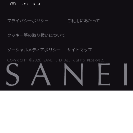
FAQ（IR向け）
ディスクロージャーポリシー
免責事項
プライバシーポリシー
ご利用にあたって
IRに関するお問い合わせ
電子公告
クッキー等の取り扱いについて
ソーシャルメディアポリシー
サイトマップ
Copyright
©2026 SANEI LTD.
All rights reserved.