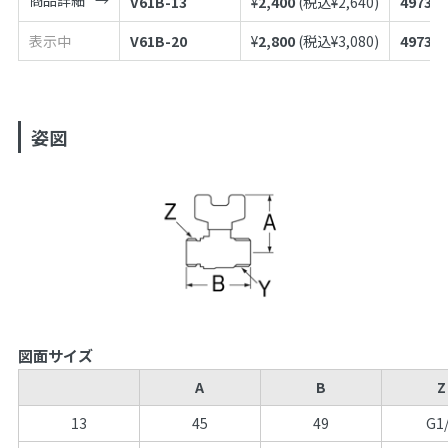
V61B-13
¥
2,400
(税込¥
2,640
)
497398
表示中
V61B-20
¥
2,800
(税込¥
3,080
)
497398
姿図
図面サイズ
A
B
Z
13
45
49
G1