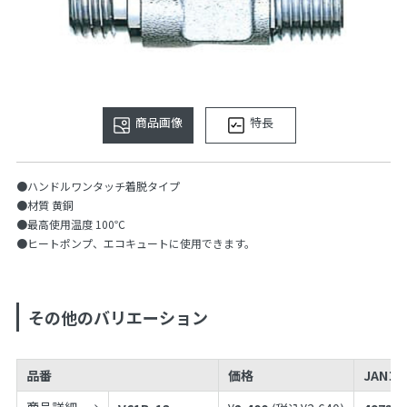
商品画像
特長
●ハンドルワンタッチ着脱タイプ
●材質 黄銅
●最高使用温度 100℃
●ヒートポンプ、エコキュートに使用できます。
その他のバリエーション
品番
価格
JANコ
商品詳細