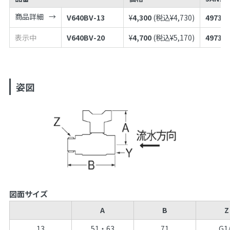
商品詳細
V640BV-13
¥
4,300
(税込¥
4,730
)
497398
表示中
V640BV-20
¥
4,700
(税込¥
5,170
)
497398
姿図
図面サイズ
A
B
Z
13
51・63
71
G1