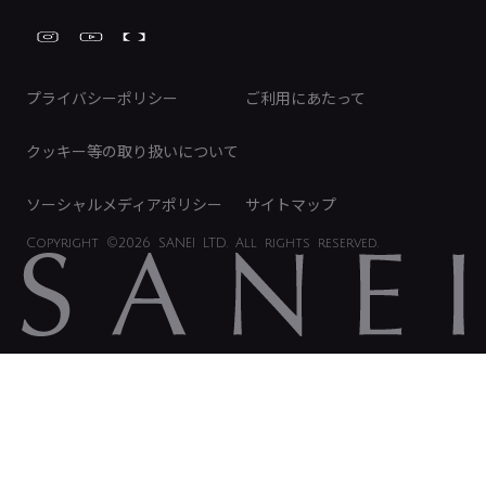
工具
FAQ（IR向け）
ディスクロージャーポリシー
免責事項
プライバシーポリシー
ご利用にあたって
IRに関するお問い合わせ
電子公告
クッキー等の取り扱いについて
ソーシャルメディアポリシー
サイトマップ
Copyright
©2026 SANEI LTD.
All rights reserved.