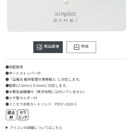
商品画像
特長
●床配管用
●オートストッパー付
●「品確法 維持管理対策等級3」に対応します。
●壁厚12.5mmと9.5mmに対応します。
●水撃低減機構付（寒冷地用には付いていません）
●さや管ホルダー付
●ミニセラ水栓カートリッジ：PR37-182X-S
アイコンの詳細についてはこちら