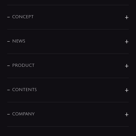
CONCEPT
BRAND
DESIGN
NEWS
ニュースリリース
商品に関して
PRODUCT
展示会
混合栓
企業情報
センサー・タッチ水栓
その他
CONTENTS
セットアイテム
MIZUBA（ミズバ）
予洗い水栓
プレパシュ＋
洗面器・手洗器
単水栓
COMPANY
みらいエコ住宅2026
事業について
シャワー
企業情報
インテリア・アクセサリー
SMART FINE BUBBLE
ORIGINAL GRAPHIC