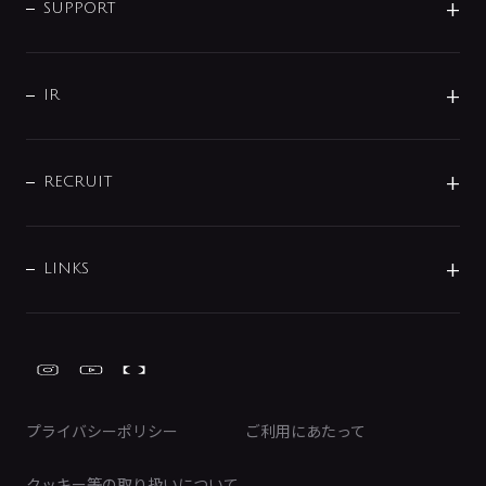
企業理念
SUPPORT
分岐
コーポレートメッセージ
水栓部品
水まわり解決帖
サポート
CSR
バルブ
よくあるご質問
じぶんシャワーが見つかる
会社概要
シャワインフォ
IR
配管システム
お問い合わせ
沿革
配管部材
IENI
IR情報
サポートチャット
ブランド・グループ紹介
キッチン周辺用品
IRニュース
データダウンロード
RECRUIT
事業所案内
バス・空調周辺用品
経営情報
節湯水栓・節水水栓について
ショールーム
洗面周辺用品
採用情報
業績・財務情報
環境配慮バルブ登録制度について
水栓金具の製造工程
洗濯機周辺用品
募集要項
IRライブラリ
LINKS
みらいエコ住宅2026事業
トイレ周辺用品
株式情報
類似品・模倣品にご注意ください
ガーデニング周辺用品
Global Site
IRカレンダー
工具
FAQ（IR向け）
ディスクロージャーポリシー
免責事項
プライバシーポリシー
ご利用にあたって
IRに関するお問い合わせ
電子公告
クッキー等の取り扱いについて