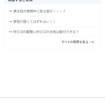
単水栓の使用中に変な音が・・・？
単栓が固くてはずれない！！
呼び20の配管に呼び13の水栓は取付できる？
すべての質問を見る