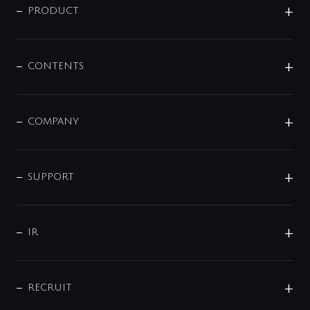
商品に関して
PRODUCT
展示会
混合栓
企業情報
センサー・タッチ水栓
その他
CONTENTS
セットアイテム
MIZUBA（ミズバ）
予洗い水栓
プレパシュ＋
洗面器・手洗器
単水栓
COMPANY
みらいエコ住宅2026
事業について
シャワー
企業情報
インテリア・アクセサリー
SMART FINE BUBBLE
ORIGINAL GRAPHIC
企業理念
SUPPORT
分岐
コーポレートメッセージ
水栓部品
水まわり解決帖
サポート
CSR
バルブ
よくあるご質問
じぶんシャワーが見つかる
会社概要
シャワインフォ
IR
配管システム
お問い合わせ
沿革
配管部材
IENI
IR情報
サポートチャット
ブランド・グループ紹介
キッチン周辺用品
IRニュース
データダウンロード
RECRUIT
事業所案内
バス・空調周辺用品
経営情報
節湯水栓・節水水栓について
ショールーム
洗面周辺用品