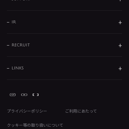
コーポレートメッセージ
水栓部品
水まわり解決帖
サポート
CSR
バルブ
よくあるご質問
じぶんシャワーが見つかる
会社概要
シャワインフォ
IR
配管システム
お問い合わせ
沿革
配管部材
IENI
IR情報
サポートチャット
ブランド・グループ紹介
キッチン周辺用品
IRニュース
データダウンロード
RECRUIT
事業所案内
バス・空調周辺用品
経営情報
節湯水栓・節水水栓について
ショールーム
洗面周辺用品
採用情報
業績・財務情報
環境配慮バルブ登録制度について
水栓金具の製造工程
洗濯機周辺用品
募集要項
IRライブラリ
LINKS
みらいエコ住宅2026事業
トイレ周辺用品
株式情報
類似品・模倣品にご注意ください
ガーデニング周辺用品
Global Site
IRカレンダー
工具
FAQ（IR向け）
ディスクロージャーポリシー
免責事項
プライバシーポリシー
ご利用にあたって
IRに関するお問い合わせ
電子公告
クッキー等の取り扱いについて