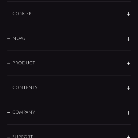
CONCEPT
BRAND
DESIGN
NEWS
ニュースリリース
商品に関して
PRODUCT
展示会
混合栓
企業情報
センサー・タッチ水栓
その他
CONTENTS
セットアイテム
MIZUBA（ミズバ）
予洗い水栓
プレパシュ＋
洗面器・手洗器
単水栓
COMPANY
みらいエコ住宅2026
事業について
シャワー
企業情報
インテリア・アクセサリー
SMART FINE BUBBLE
ORIGINAL GRAPHIC
企業理念
SUPPORT
分岐