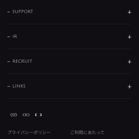
企業情報
インテリア・アクセサリー
SMART FINE BUBBLE
ORIGINAL GRAPHIC
企業理念
SUPPORT
分岐
コーポレートメッセージ
水栓部品
水まわり解決帖
サポート
CSR
バルブ
よくあるご質問
じぶんシャワーが見つかる
会社概要
シャワインフォ
IR
配管システム
お問い合わせ
沿革
配管部材
IENI
IR情報
サポートチャット
ブランド・グループ紹介
キッチン周辺用品
IRニュース
データダウンロード
RECRUIT
事業所案内
バス・空調周辺用品
経営情報
節湯水栓・節水水栓について
ショールーム
洗面周辺用品
採用情報
業績・財務情報
環境配慮バルブ登録制度について
水栓金具の製造工程
洗濯機周辺用品
募集要項
IRライブラリ
LINKS
みらいエコ住宅2026事業
トイレ周辺用品
株式情報
類似品・模倣品にご注意ください
ガーデニング周辺用品
Global Site
IRカレンダー
工具
FAQ（IR向け）
ディスクロージャーポリシー
免責事項
プライバシーポリシー
ご利用にあたって
IRに関するお問い合わせ