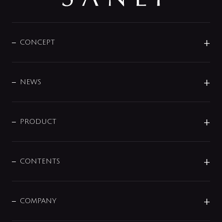
CONCEPT
BRAND
DESIGN
NEWS
ニュースリリース
商品に関して
PRODUCT
展示会
混合栓
企業情報
センサー・タッチ水栓
その他
CONTENTS
セットアイテム
MIZUBA（ミズバ）
予洗い水栓
プレパシュ＋
洗面器・手洗器
単水栓
COMPANY
みらいエコ住宅2026
事業について
シャワー