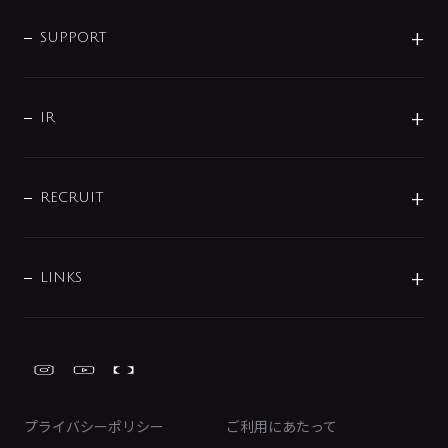
企業情報
インテリア・アクセサリー
SMART FINE BUBBLE
ORIGINAL GRAPHIC
企業理念
SUPPORT
分岐
コーポレートメッセージ
水栓部品
水まわり解決帖
サポート
CSR
バルブ
よくあるご質問
じぶんシャワーが見つかる
会社概要
シャワインフォ
IR
配管システム
お問い合わせ
沿革
配管部材
IENI
IR情報
サポートチャット
ブランド・グループ紹介
キッチン周辺用品
IRニュース
データダウンロード
RECRUIT
事業所案内
バス・空調周辺用品
経営情報
節湯水栓・節水水栓について
ショールーム
洗面周辺用品
採用情報
業績・財務情報
環境配慮バルブ登録制度について
水栓金具の製造工程
洗濯機周辺用品
募集要項
IRライブラリ
LINKS
みらいエコ住宅2026事業
トイレ周辺用品
株式情報
類似品・模倣品にご注意ください
ガーデニング周辺用品
Global Site
IRカレンダー
工具
FAQ（IR向け）
ディスクロージャーポリシー
免責事項
プライバシーポリシー
ご利用にあたって
IRに関するお問い合わせ