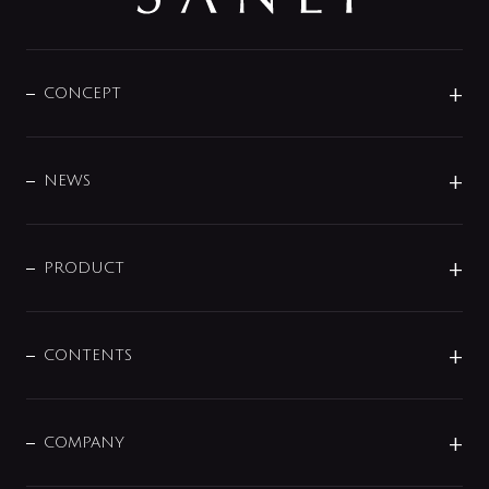
CONCEPT
BRAND
DESIGN
NEWS
ニュースリリース
商品に関して
PRODUCT
展示会
混合栓
企業情報
センサー・タッチ水栓
その他
CONTENTS
セットアイテム
MIZUBA（ミズバ）
予洗い水栓
プレパシュ＋
洗面器・手洗器
単水栓
COMPANY
みらいエコ住宅2026
事業について
シャワー