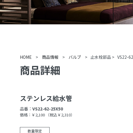
HOME
>
商品情報
>
バルブ
>
止水栓部品
>
VS22-6
商品詳細
ステンレス給水管
品番：
VS22-62-25X50
価格：￥2,100
（税込￥2,310）
数量限定