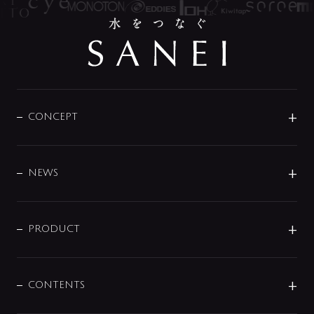
CONCEPT
BRAND
DESIGN
NEWS
ニュースリリース
商品に関して
PRODUCT
展示会
混合栓
企業情報
センサー・タッチ水栓
その他
CONTENTS
セットアイテム