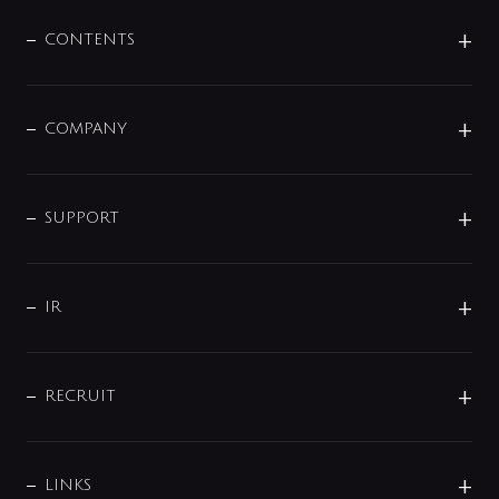
混合栓
企業情報
センサー・タッチ水栓
その他
CONTENTS
セットアイテム
MIZUBA（ミズバ）
予洗い水栓
プレパシュ＋
洗面器・手洗器
単水栓
COMPANY
みらいエコ住宅2026
事業について
シャワー
企業情報
インテリア・アクセサリー
SMART FINE BUBBLE
ORIGINAL GRAPHIC
企業理念
SUPPORT
分岐
コーポレートメッセージ
水栓部品
水まわり解決帖
サポート
CSR
バルブ
よくあるご質問
じぶんシャワーが見つかる
会社概要
シャワインフォ
IR
配管システム
お問い合わせ
沿革
配管部材
IENI
IR情報
サポートチャット
ブランド・グループ紹介
キッチン周辺用品
IRニュース
データダウンロード
RECRUIT
事業所案内
バス・空調周辺用品
経営情報
節湯水栓・節水水栓について
ショールーム
洗面周辺用品
採用情報
業績・財務情報
環境配慮バルブ登録制度について
水栓金具の製造工程
洗濯機周辺用品
募集要項
IRライブラリ
LINKS
みらいエコ住宅2026事業
トイレ周辺用品