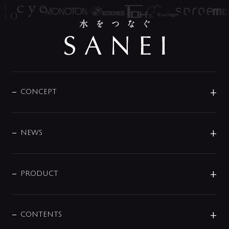
CONCEPT
BRAND
DESIGN
NEWS
ニュースリリース
商品に関して
PRODUCT
展示会
混合栓
企業情報
センサー・タッチ水栓
その他
CONTENTS
セットアイテム