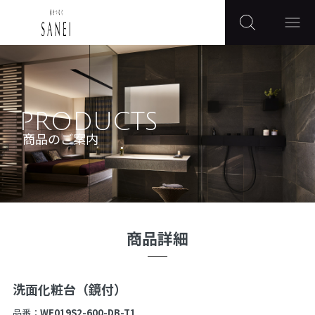
PRODUCTS
商品のご案内
商品詳細
洗面化粧台（鏡付）
品番：
WF019S2-600-DB-T1